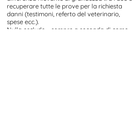
recuperare tutte le prove per la richiesta
danni (testimoni, referto del veterinario,
spese ecc.).
Nulla esclude – sempre a seconda di come
si sono svolti i fatti – che entrambi i
danneggiati possano richiedere i danni
anche mediante l’apertura della pratica
assicurativa, nella speranza che il contratto
stipulato copra il rischio subito: per questo
motivo si consiglia sempre di controllare
bene le clausole prima di firmare.