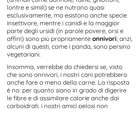
lontre e simili) se ne nutrono quasi
esclusivamente, ma esistono anche specie
insettivore, mentre i canidi e la maggior
parte degli ursidi (in parole povere, orsi e
affini) sono più propriamente
onnivori
; anzi,
alcuni di questi, come i panda, sono persino
vegetariani.
Insomma, verrebbe da chiedersi se, visto
che sono onnivori, i nostri cani potrebbero
anche fare a meno della carne. La risposta
è no: per quanto siano in grado di digerire
le fibre e di assimilare calorie anche dai
carboidrati, i nostri amici pelosi non
possono diventare vegetariani e
hanno
bisogno di carne
, soprattutto per quanto
l’apporto di proteine. Insomma,
un’alimentazione strettamente vegetariana