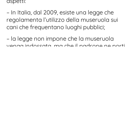
aspetti:
– In Italia, dal 2009, esiste una legge che
regolamenta l’utilizzo della museruola sui
cani che frequentano luoghi pubblici;
– la legge non impone che la museruola
venga indossata, ma che il padrone ne porti
sempre una con sé, pronto a usarla sul
proprio cane;
– questo obbligo legislativo riguarda tutti i
cani, non soltanto quelli di stazza grande: è
infatti stata eliminata la discutibile “lista
nera dei cani pericolosi” che il Governo stilò
alcuni anni fa, dato che non si può stabilire
un grado di aggressività o pericolosità
soltanto in base alla razza.
Quindi niente paura: lo Stato non obbliga i