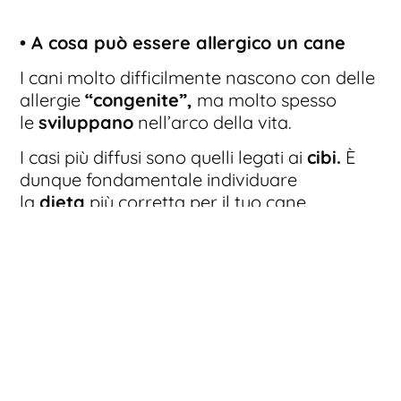
• A cosa può essere allergico un cane
I cani molto difficilmente nascono con delle
allergie
“congenite”,
ma molto spesso
le
sviluppano
nell’arco della vita.
I casi più diffusi sono quelli legati ai
cibi.
È
dunque fondamentale individuare
la
dieta
più corretta per il tuo cane,
disponendo un
regime alimentare
attento
e concordato con il veterinario.
Anche l’allergia
cosiddetta
“stagionale”
colpisce gli amici a
quattro zampe: specialmente un cane che
vive molto in
casa
può sviluppare allergie
ai
pollini
, in modalità estremamente simili a
quelle umane.