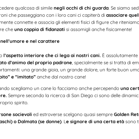
edere qualcosa di simile
negli occhi di chi guarda
. Se siamo sed
oni che passeggiano con i loro cani ci capiterà di
associare quel
 mente connette e associa gli elementi fisici di figure che ritenia
are che
una coppia di fidanzati
si assomigli anche fisicamente!
nell’umore e nel carattere
io
l’aspetto interiore che ci lega ai nostri cani.
È assolutamente f
tato d’animo del proprio padrone
, specialmente se si tratta di em
ortamenti: una grande gioia, un grande dolore, un forte buon um
bito” e “imitato”
anche dal nostro cane!
ndo scegliamo un cane lo facciamo anche percependo
una cert
ere.
Sempre secondo la ricerca di San Diego ci sono delle dinamic
roprio spirito.
rsone socievoli
ed estroverse scelgono quasi sempre
Golden Retr
schi) o Dalmata (se donne)
. L
e signore di una certa età
sono t
e o dai Barboncini.
I giovani creativi
si sentono attratti
dai Collie
re
finiscono spessissimo per scegliere un
Cocker Spaniel.