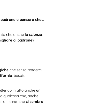
o padrone e pensare che…
Tanto che anche
la scienza
,
igliare al padrone?
ogiche
che senza renderci
lifornia
, basata
ettendo in atto anche
un
ti da qualcosa che, anche
di un cane, che
ci sembra