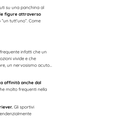
uti su una panchina al
le figure attraverso
mo “un tutt’uno”. Come
requente infatti che un
ozioni vivide e che
ore, un nervosismo acuto…
a affinità anche dal
he molto frequenti nella
iever.
Gli sportivi
endenzialmente
 o dai Pastori