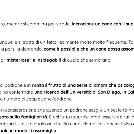
ara, mentre si cammina per strada,
incrociare un cane con il su
iunque, e si tratta di un fatto realmente molto molto frequente. 
a a porsi la domanda:
come è possibile che un cane possa assom
eno
“misteriose” e inspiegabili
di quello che sembrano.
al padrone è in realtà il
frutto di una serie di dinamiche psicol
Lo ha confermato
una ricerca dell’Università di San Diego, in Ca
olto numero di coppie cane/padrone.
e in considerazione che quando un padrone sceglie un pet lo fa m
to sulla famigliarità
. È del tutto naturale infatti essere attira
brarci simile a qualcosa che già conosciamo: così anche il viso 
qualche modo ci assomiglia.