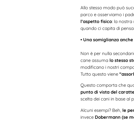
Allo stesso modo può succ
parco e osserviamo i padr
l’aspetto fisico
: la nostra
quando ci capita di pens
• Una somiglianza anche 
Non è per nulla secondar
cane assuma
lo stesso s
modificano i nostri comp
Tutto questo viene
“assor
Questo comporta che qua
punto di vista del caratt
scelta dei cani in base al p
Alcuni esempi? Beh,
le pe
invece
Dobermann (se ma
affascinate dagli
Yorkshir
tedeschi.
Le persone pig