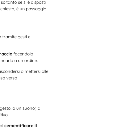
soltanto se si è disposti
 richiesta, è un passaggio
 tramite gesti e
raccio
facendolo
ancarlo a un ordine.
scondersi o mettersi alle
sso verso
gesto, o un suono) a
itivo.
 di
cementificare il