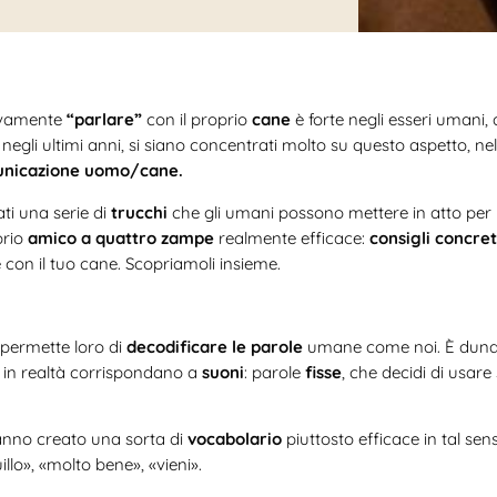
ttivamente
“parlare”
con il proprio
cane
è forte negli esseri umani
, negli ultimi anni, si siano concentrati molto su questo aspetto, ne
nicazione uomo/cane.
i una serie di
trucchi
che gli umani possono mettere in atto per 
prio
amico a quattro zampe
realmente efficace:
consigli concret
con il tuo cane. Scopriamoli insieme.
n permette loro di
decodificare le parole
umane come noi. È dunqu
e in realtà corrispondano a
suoni
: parole
fisse
, che decidi di usare 
hanno creato una sorta di
vocabolario
piuttosto efficace in tal se
illo», «molto bene», «vieni».