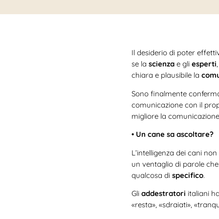
Il desiderio di poter effe
se la
scienza
e gli
esperti
chiara e plausibile la
comu
Sono finalmente confermat
comunicazione con il pro
migliore la comunicazione 
• Un cane sa ascoltare?
L’intelligenza dei cani no
un ventaglio di parole ch
qualcosa di
specifico
.
Gli
addestratori
italiani 
«resta», «sdraiati», «tranqu