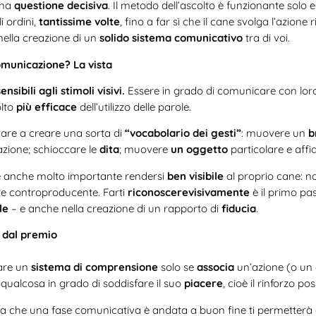
una
questione decisiva
. Il metodo dell’ascolto è funzionante solo e 
i ordini,
tantissime volte
, fino a far sì che il cane svolga l’azione
ella creazione di un
solido sistema comunicativo
tra di voi.
comunicazione? La vista
nsibili agli stimoli visivi.
Essere in grado di comunicare con loro
lto
più efficace
dell’utilizzo delle parole.
are a creare una sorta di
“vocabolario dei gesti”
: muovere un
b
zione; schioccare le
dita
; muovere
un oggetto
particolare e affi
 è anche molto importante rendersi
ben visibile
al proprio cane: na
e controproducente. Farti
riconoscere
visivamente
è il primo pa
le
– e anche nella creazione di un rapporto di
fiducia
.
 dal premio
eare un
sistema di comprensione
solo se
associa
un’azione (o un 
: qualcosa in grado di soddisfare il suo
piacere
, cioè il rinforzo pos
lta che una fase comunicativa è andata a buon fine ti permetterà