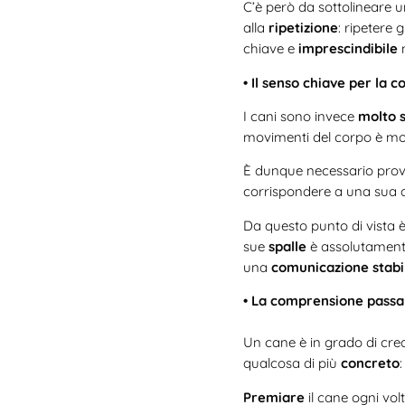
C’è però da sottolineare 
alla
ripetizione
: ripetere gl
chiave e
imprescindibile
n
• Il senso chiave per la 
I cani sono invece
molto se
movimenti del corpo è mo
È dunque necessario prov
corrispondere a una sua a
Da questo punto di vista
sue
spalle
è assolutament
una
comunicazione stabi
• La comprensione passa
Un cane è in grado di cr
qualcosa di più
concreto
Premiare
il cane ogni vo