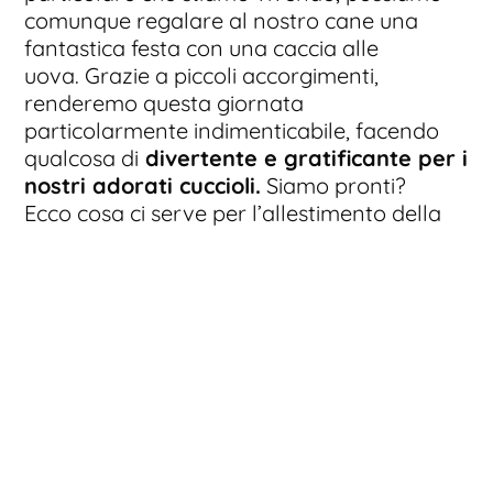
comunque regalare al nostro cane una
fantastica festa con una caccia alle
uova. Grazie a piccoli accorgimenti,
renderemo questa giornata
particolarmente indimenticabile, facendo
qualcosa di
divertente e gratificante per i
nostri adorati cuccioli.
Siamo pronti?
Ecco cosa ci serve per l’allestimento della
più bella caccia alle uova di Pasqua con il
nostro cane!
– Uova di plastica e snack
Per organizzare una caccia alle uova con il
nostro amico a quattro zampe avremo
bisogno di
alcune uova di plastica e di
qualche snack
o altre prelibatezze super
golose e profumate di cui il nostro cane va
matto. La maggior parte delle uova di