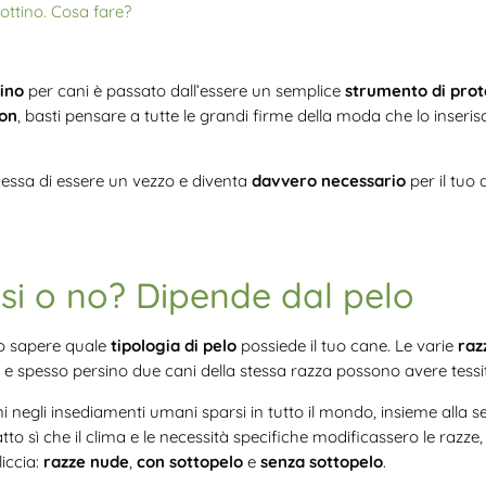
ppottino. Cosa fare?
ino
per cani è passato dall’essere un semplice
strumento di prot
ion
, basti pensare a tutte le grandi firme della moda che lo inserisc
essa di essere un vezzo e diventa
davvero necessario
per il tuo
si o no? Dipende dal pelo
io sapere quale
tipologia di pelo
possiede il tuo cane. Le varie
raz
o, e spesso persino due cani della stessa razza possono avere tessit
i negli insediamenti umani sparsi in tutto il mondo, insieme alla s
atto sì che il clima e le necessità specifiche modificassero le razz
liccia:
razze nude
,
con sottopelo
e
senza sottopelo
.