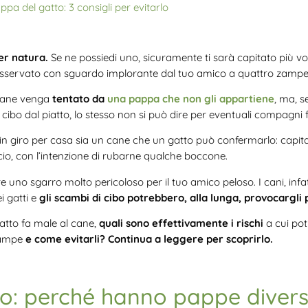
pa del gatto: 3 consigli per evitarlo
er natura.
Se ne possiedi uno, sicuramente ti sarà capitato più vo
 osservato con sguardo implorante dal tuo amico a quattro zampe
 cane venga
tentato da
una pappa che non gli appartiene
, ma, s
l cibo dal piatto, lo stesso non si può dire per eventuali compagni fe
 in giro per casa sia un cane che un gatto può confermarlo: capit
icio, con l’intenzione di rubarne qualche boccone.
e uno sgarro molto pericoloso per il tuo amico peloso. I cani, inf
i gatti e
gli scambi di cibo potrebbero, alla lunga, provocargli 
atto fa male al cane,
quali sono effettivamente i rischi
a cui po
zampe
e come evitarli? Continua a leggere per scoprirlo.
o: perché hanno pappe diver