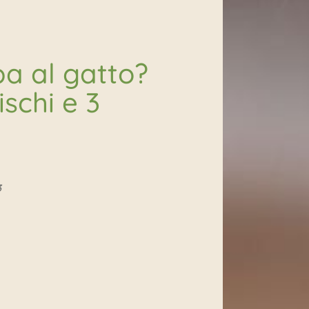
pa al gatto?
ischi e 3
3