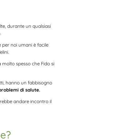
lte, durante un qualsiasi
.
e per noi umani è facile
lini.
a molto spesso che Fido si
atti, hanno un fabbisogno
problemi di salute.
trebbe andare incontro il
se?