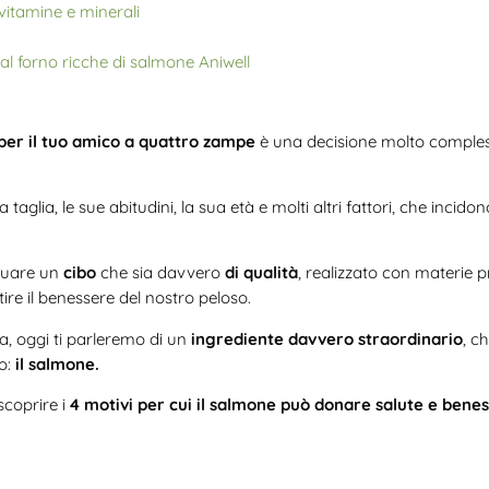
vitamine e minerali
al forno ricche di salmone Aniwell
 per il tuo amico a quattro zampe
è una decisione molto comples
taglia, le sue abitudini, la sua età e molti altri fattori, che incido
iduare un
cibo
che sia davvero
di qualità
, realizzato con materie p
re il benessere del nostro peloso.
ta, oggi ti parleremo di un
ingrediente davvero straordinario
, c
do:
il salmone.
scoprire i
4 motivi per cui il salmone può donare salute e bene