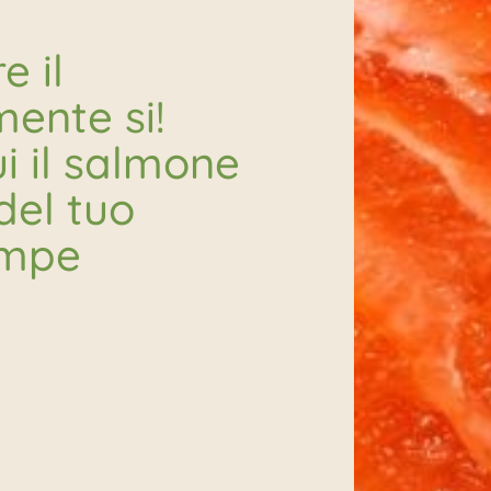
e il
ente si!
i il salmone
del tuo
ampe