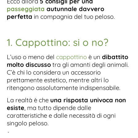
Ecco allora
5 consigli per una
passeggiata
autunnale davvero
perfetta
in compagnia del tuo peloso.
1. Cappottino: si o no?
L’uso o meno del
cappottino
è un
dibattito
molto discusso
tra gli amanti degli animali.
C’è chi lo considera un accessorio
prettamente estetico, mentre altri lo
ritengono assolutamente indispensabile.
La realtà è che
una risposta univoca non
esiste
, ma tutto dipende dalle
caratteristiche e dalle necessità di ogni
singolo peloso.
È vero che
per alcuni cani il cappottino